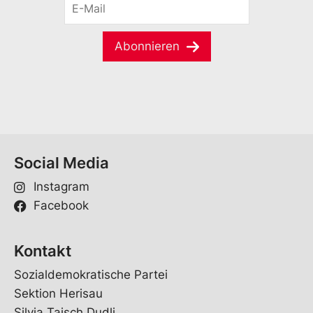
n
-
a
M
m
a
e
Abonnieren
i
*
l
*
Social Media
Instagram
Facebook
Kontakt
Sozialdemokratische Partei
Sektion Herisau
Silvia Taisch Dudli