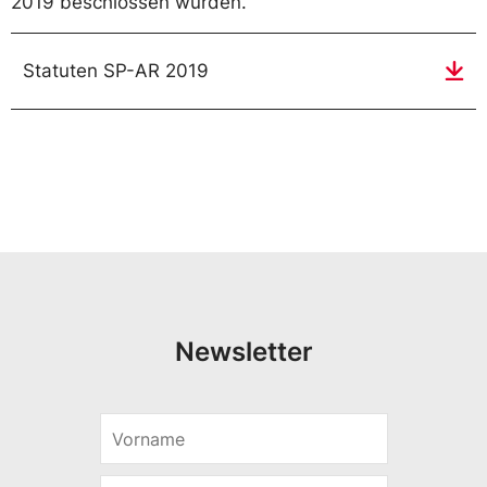
2019 beschlossen wurden.
Statuten SP-AR 2019
Text:
Newsletter
V
o
r
E