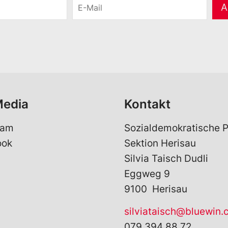
E
A
-
M
a
i
l
*
Media
Kontakt
ram
Sozialdemokratische P
ook
Sektion Herisau
Silvia Taisch Dudli
Eggweg 9
9100 Herisau
silviataisch@bluewin.
079 394 88 72