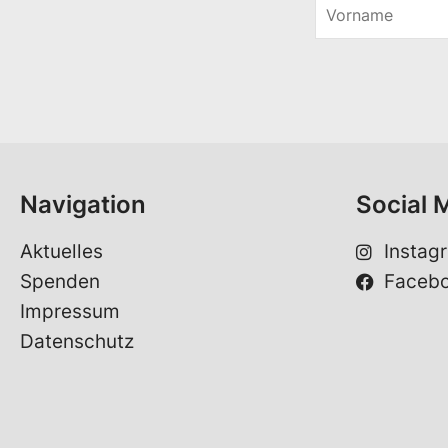
V
o
r
n
a
m
e
*
Navigation
Social 
Aktuelles
Instag
Spenden
Faceb
Impressum
Datenschutz