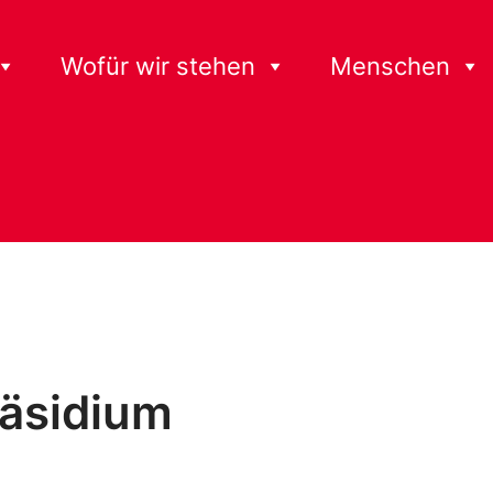
Wofür wir stehen
Menschen
räsidium