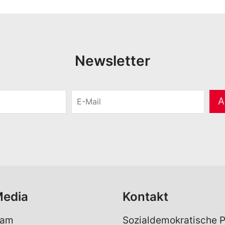
Newsletter
E
A
-
M
a
i
l
*
Media
Kontakt
ram
Sozialdemokratische P