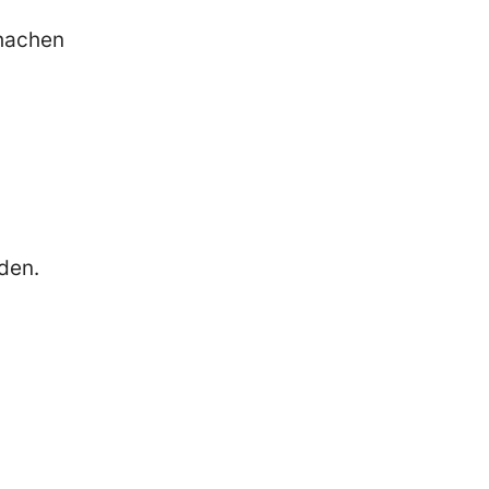
chachen
den.