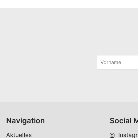
V
o
r
n
a
m
e
*
Navigation
Social 
Aktuelles
Instag